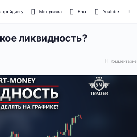
о трейдингу
Методичка
Блог
Youtube
акое ликвидность?
Комментарие