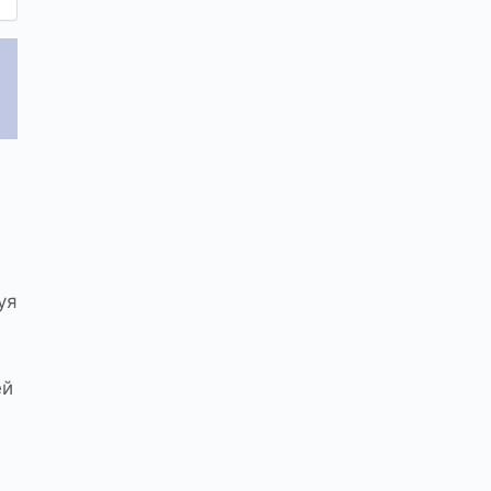
уя
ей