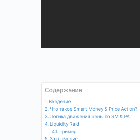
Содержание
Введение
Что такое Smart Money & Price Action?
Логика движения цены по SM & PA
Liquidity Raid
Пример:
Заключение