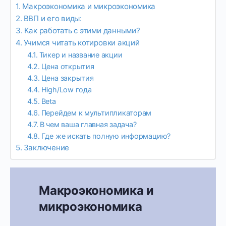
Макроэкономика и микроэкономика
ВВП и его виды:
Как работать с этими данными?
Учимся читать котировки акций
Тикер и название акции
Цена открытия
Цена закрытия
High/Low года
Beta
Перейдем к мультипликаторам
В чем ваша главная задача?
Где же искать полную информацию?
Заключение
Макроэкономика и
микроэкономика