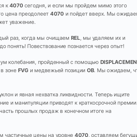
я к
4070
сегодня, и если мы пройдем мимо этого
то цена преодолеет
4070
и пойдет вверх. Мы ожидае
жет уважение.
дый раз, когда мы очищаем
REL
, мы удаляем их и
до понять! Повествование познается через опыт!
мум колебания, пройденный с помощью
DISPLACEMEN
 в зоне
FVG
и медвежьей позиции
OB
. Мы ожидаем, ч
уклон и явная нехватка ликвидности. Теперь ищите
ение и манипуляции приводят к краткосрочной премии
часть прошлых продаж в конечном итоге на
рем частичные цены на уровне
4070
, оставляем бегущ