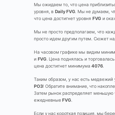
Мы ожидаем то, что цена приблизитьс
уровня, в
Daily FVG
. Мы не думаем, ч
что цена достигнет уровня
FVG
и ока
Мы не просто предполагаем, что каж
просто идем другим путем. Сюжет на
На часовом графике мы видим мини
и
FVG
. Цена поднялась и торговалась
цена достигнет минимума
4076
.
Таким образом, у нас есть медвежий 
PO3
! Обратите внимание, что накопл
Затем рынок распределяет меньшую 
ежедневные
FVG
.
Если у нас короткая позиция, мы бе