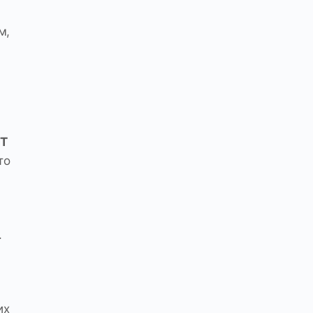
м,
T
то
.
их